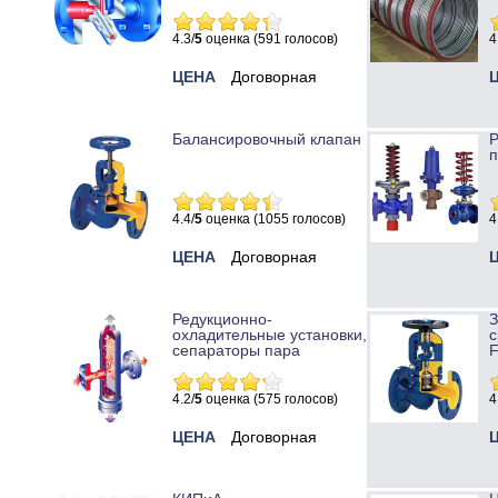
4.3/
5
оценка (591 голосов)
4
ЦЕНА
Договорная
Балансировочный клапан
Р
п
4.4/
5
оценка (1055 голосов)
4
ЦЕНА
Договорная
Редукционно-
охладительные установки,
с
сепараторы пара
4.2/
5
оценка (575 голосов)
4
ЦЕНА
Договорная