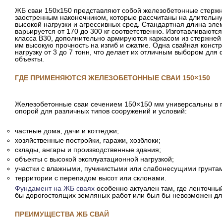
ЖБ сваи 150х150 представляют собой железобетонные стержн
заостренным наконечником, которые рассчитаны на длительну
высокой нагрузки и агрессивных сред. Стандартная длина элем
варьируется от 170 до 300 кг соответственно. Изготавливаютс
класса В30, дополнительно армируются каркасом из стержней
им высокую прочность на изгиб и сжатие. Одна свайная конст
нагрузку от 3 до 7 тонн, что делает их отличным выбором дл
объекты.
ГДЕ ПРИМЕНЯЮТСЯ ЖЕЛЕЗОБЕТОННЫЕ СВАИ 150×150
Железобетонные сваи сечением 150×150 мм универсальны в 
опорой для различных типов сооружений и условий:
частные дома, дачи и коттеджи;
хозяйственные постройки, гаражи, хозблоки;
склады, ангары и производственные здания;
объекты с высокой эксплуатационной нагрузкой;
участки с влажными, пучинистыми или слабонесущими грунта
территории с перепадом высот или склонами.
Фундамент на ЖБ сваях
особенно актуален там, где ленточны
бы дорогостоящих земляных работ или был бы невозможен дл
ПРЕИМУЩЕСТВА ЖБ СВАЙ