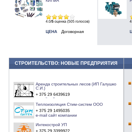
КИПиА
Н
4.0/
5
оценка (505 голосов)
4
ЦЕНА
Договорная
СТРОИТЕЛЬСТВО: НОВЫЕ ПРЕДПРИЯТИЯ
Аренда строительных лесов (ИП Галушко
С.И.)
+ 375 29 6439619
e-mail
сайт компании
Теплоизоляция Стим-систем ООО
+ 375 29 1495035
e-mail
сайт компании
Интекострой УП
+ 375 29 3399922