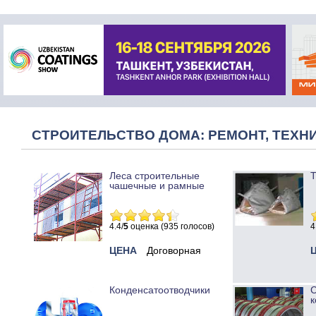
СТРОИТЕЛЬСТВО ДОМА: РЕМОНТ, ТЕХНИ
Леса строительные
Т
чашечные и рамные
4.4/
5
оценка (935 голосов)
4
ЦЕНА
Договорная
Конденсатоотводчики
к