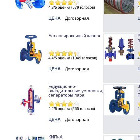
4.3/
5
оценка (579 голосов)
4
ЦЕНА
Договорная
Балансировочный клапан
Р
п
4.4/
5
оценка (1049 голосов)
4
ЦЕНА
Договорная
Редукционно-
охладительные установки,
с
сепараторы пара
4.2/
5
оценка (565 голосов)
4
ЦЕНА
Договорная
КИПиА
Н