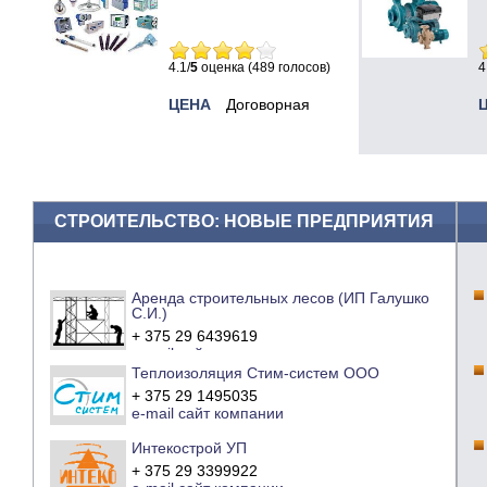
4.1/
5
оценка (489 голосов)
4
ЦЕНА
Договорная
СТРОИТЕЛЬСТВО: НОВЫЕ ПРЕДПРИЯТИЯ
Аренда строительных лесов (ИП Галушко
С.И.)
+ 375 29 6439619
e-mail
сайт компании
Теплоизоляция Стим-систем ООО
+ 375 29 1495035
e-mail
сайт компании
Интекострой УП
+ 375 29 3399922