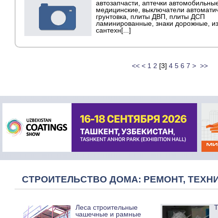
автозапчасти, аптечки автомобильны
медицинские, выключатели автоматич
грунтовка, плиты ДВП, плиты ДСП
ламинированные, знаки дорожные, и
сантехн[...]
<<
<
1
2
[
3
]
4
5
6
7
>
>>
СТРОИТЕЛЬСТВО ДОМА: РЕМОНТ, ТЕХНИ
Леса строительные
Т
чашечные и рамные