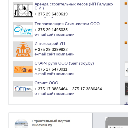
Аренда строительных лесов (ИП Галушко
С.И.)
+ 375 29 6439619
e-mail
сайт компании
Теплоизоляция Стим-систем ООО
+ 375 29 1495035
e-mail
сайт компании
Интекострой УП
+ 375 29 3399922
e-mail
сайт компании
СКАР-Групп ООО (Samstroy.by)
+ 375 17 5473011
e-mail
сайт компании
Отрикс ООО
+ 375 17 3886464 + 375 17 3886464
e-mail
сайт компании
в