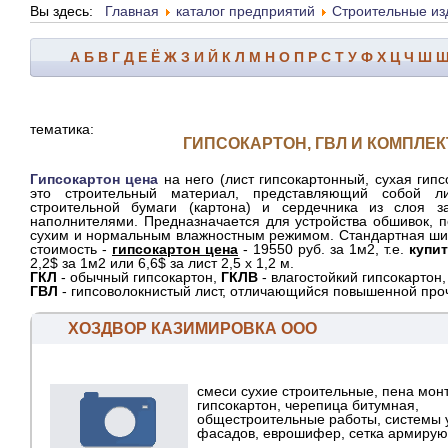
Вы здесь:
Главная
каталог предприятий
Строительные из
А
Б
В
Г
Д
Е
Ё
Ж
З
И
Й
К
Л
М
Н
О
П
Р
С
Т
У
Ф
Х
Ц
Ч
Ш
тематика:
ГИПСОКАРТОН, ГВЛ И КОМПЛЕ
Гипсокартон цена
на него (лист гипсокартонный, сухая гипсо
это строительный материал, представляющий собой л
строительной бумаги (картона) и сердечника из слоя за
наполнителями. Предназначается для устройства обшивок, пе
сухим и нормальным влажностным режимом. Стандартная ши
стоимость -
гипсокартон цена
- 19550 руб. за 1м
2
, т.е.
купи
2,2$ за 1м
2
или 6,6$ за лист 2,5 х 1,2 м.
ГКЛ
- обычный гипсокартон,
ГКЛВ
- влагостойкий гипсокартон
ГВЛ
- гипсоволокнистый лист, отличающийся повышенной про
ХОЗДВОР КАЗИМИРОВКА ООО
смеси сухие строительные, пена мон
гипсокартон, черепица битумная,
общестроительные работы, системы 
фасадов, еврошифер, сетка армирующ