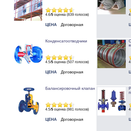
4.6/
5
оценка (839 голосов)
4
ЦЕНА
Договорная
Конденсатоотводчики
к
4.5/
5
оценка (507 голосов)
4
ЦЕНА
Договорная
Балансировочный клапан
Р
п
4.5/
5
оценка (981 голосов)
4
ЦЕНА
Договорная