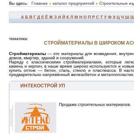
Вы здесь:
Главная
каталог предприятий
Строительные из
А
Б
В
Г
Д
Е
Ё
Ж
З
И
Й
К
Л
М
Н
О
П
Р
С
Т
У
Ф
Х
Ц
Ч
Ш
тематика:
СТРОЙМАТЕРИАЛЫ В ШИРОКОМ АС
Стройматериалы
— это материалы для возведения, внутре
домов, квартир, зданий и
сооружений
.
Наряду с классическими стройматериалами, которые легко
камень и кирпич, в наше время широко используются и новы
купить оптом — бетон, сталь, стекло и
пластмасса
. В нас
предварительно напряжённый железобетон и металлопластик
ИНТЕКОСТРОЙ УП
Продажа строительных материалов.