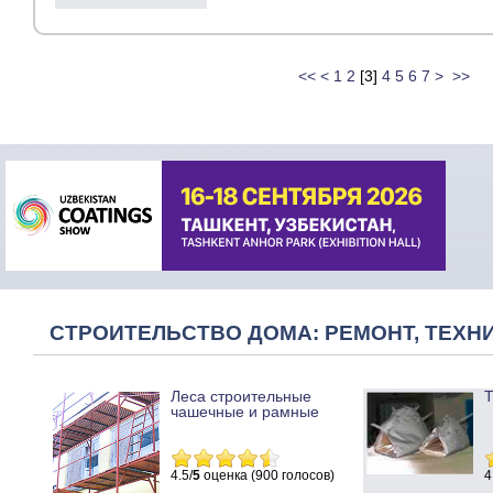
<<
<
1
2
[
3
]
4
5
6
7
>
>>
СТРОИТЕЛЬСТВО ДОМА: РЕМОНТ, ТЕХНИ
Леса строительные
Т
чашечные и рамные
4.5/
5
оценка (900 голосов)
4