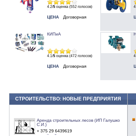
4.2/
5
оценка (552 голосов)
4
ЦЕНА
Договорная
КИПиА
Н
4.1/
5
оценка (472 голосов)
4
ЦЕНА
Договорная
СТРОИТЕЛЬСТВО: НОВЫЕ ПРЕДПРИЯТИЯ
Аренда строительных лесов (ИП Галушко
С.И.)
+ 375 29 6439619
e-mail
сайт компании