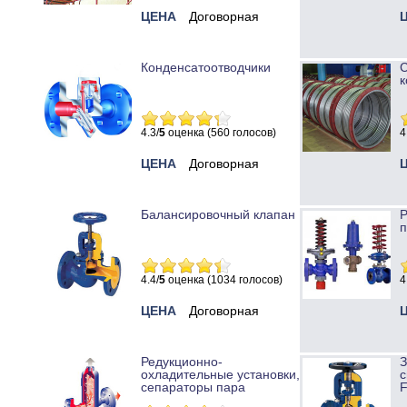
ЦЕНА
Договорная
Конденсатоотводчики
к
4.3/
5
оценка (560 голосов)
4
ЦЕНА
Договорная
Балансировочный клапан
Р
п
4.4/
5
оценка (1034 голосов)
4
ЦЕНА
Договорная
Редукционно-
охладительные установки,
с
сепараторы пара