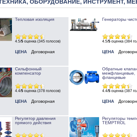
ТЕХНИКА, ОБОРУДОВАНИЕ, ИНСТРУМЕНТ, МЕ
Тепловая изоляция
Генераторы чист
4.5/
5
оценка (345 голосов)
4.5/
5
оценка (384 го
ЦЕНА
Договорная
ЦЕНА
Договор
Сильфонный
Обратные клапа
компенсатор
межфланцевые,
фланцевые
4.4/
5
оценка (378 голосов)
4.4/
5
оценка (387 го
ЦЕНА
Договорная
ЦЕНА
Договор
Регулятор давления
Регуляторы темп
прямого действия
TEMPTROL