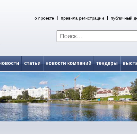
о проекте
правила регистрации
публичный д
новости
статьи
новости компаний
тендеры
выст