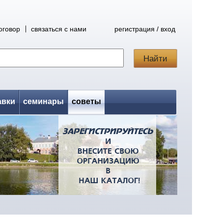
оговор
связаться с нами
регистрация / вход
авки
семинары
советы