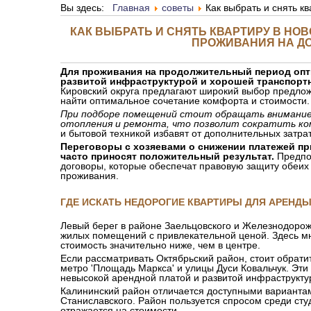
Вы здесь:
Главная
советы
Как выбрать и снять к
КАК ВЫБРАТЬ И СНЯТЬ КВАРТИРУ В НО
ПРОЖИВАНИЯ НА ДО
Для проживания на продолжительный период опт
развитой инфраструктурой и хорошей транспорт
Кировский округа предлагают широкий выбор предло
найти оптимальное сочетание комфорта и стоимости.
При подборе помещений стоит обращать внимание
отопления и ремонта, что позволит сократить ко
и бытовой техникой избавят от дополнительных затрат
Переговоры с хозяевами о снижении платежей п
часто приносят положительный результат.
Предпо
договоры, которые обеспечат правовую защиту обеих 
проживания.
ГДЕ ИСКАТЬ НЕДОРОГИЕ КВАРТИРЫ ДЛЯ АРЕНД
Левый берег в районе Заельцовского и Железнодоро
жилых помещений с привлекательной ценой. Здесь мн
стоимость значительно ниже, чем в центре.
Если рассматривать Октябрьский район, стоит обрати
метро 'Площадь Маркса' и улицы Дуси Ковальчук. Эти
невысокой арендной платой и развитой инфраструкту
Калининский район отличается доступными варианта
Станиславского. Район пользуется спросом среди сту
отражается на стоимости.