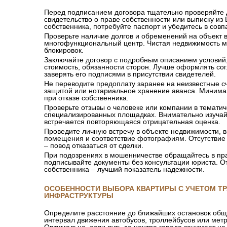
Перед подписанием договора тщательно проверяйте 
свидетельство о праве собственности или выписку из
собственника, потребуйте паспорт и убедитесь в со
Проверьте наличие долгов и обременений на объект 
многофункциональный центр. Чистая недвижимость м
блокировок.
Заключайте договор с подробным описанием условий,
стоимость, обязанности сторон. Лучше оформлять со
заверять его подписями в присутствии свидетелей.
Не переводите предоплату заранее на неизвестные с
защитой или нотариальное хранение аванса. Минима
при отказе собственника.
Проверьте отзывы о человеке или компании в тематич
специализированных площадках. Внимательно изучай
встречается повторяющаяся отрицательная оценка.
Проведите личную встречу в объекте недвижимости, 
помещения и соответствие фотографиям. Отсутствие 
– повод отказаться от сделки.
При подозрениях в мошенничестве обращайтесь в пр
подписывайте документы без консультации юриста. От
собственника – лучший показатель надежности.
ОСОБЕННОСТИ ВЫБОРА КВАРТИРЫ С УЧЕТОМ Т
ИНФРАСТРУКТУРЫ
Определите расстояние до ближайших остановок обще
интервал движения автобусов, троллейбусов или метр