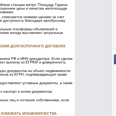
близи станции метро 'Площадь Гарина-
ношением цены и качества жилплощади.
ровками.
й, отмечаются низкими ценами за счет
ая доступность благодаря автобусному
кальные платформы объявлений и
енники иногда выставляют актуальные
ЕНИЯ ДОЛГОСРОЧНОГО ДОГОВОРА
данина РФ и ИНН арендатора. Если сделка
яют выписку из ЕГРЮЛ и доверенность
их документов на объект недвижимости:
ыписка из ЕГРН, подтверждающая право
едоставляют уставные документы, а также
х паспорт и копии документов,
нных лиц и согласие собственника, если
И ИЗБЕЖАТЬ МОШЕННИЧЕСТВА