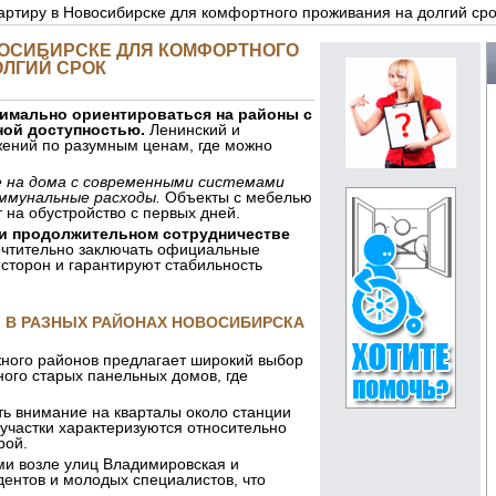
вартиру в Новосибирске для комфортного проживания на долгий сро
ВОСИБИРСКЕ ДЛЯ КОМФОРТНОГО
ЛГИЙ СРОК
имально ориентироваться на районы с
ной доступностью.
Ленинский и
жений по разумным ценам, где можно
 на дома с современными системами
ммунальные расходы.
Объекты с мебелью
 на обустройство с первых дней.
ри продолжительном сотрудничестве
чтительно заключать официальные
сторон и гарантируют стабильность
Ы В РАЗНЫХ РАЙОНАХ НОВОСИБИРСКА
жного районов предлагает широкий выбор
ого старых панельных домов, где
ть внимание на кварталы около станции
 участки характеризуются относительно
рой.
ми возле улиц Владимировская и
дентов и молодых специалистов, что