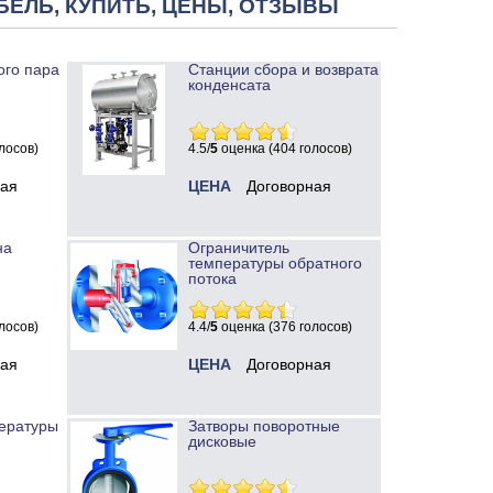
БЕЛЬ, КУПИТЬ, ЦЕНЫ, ОТЗЫВЫ
ого пара
Станции сбора и возврата
конденсата
лосов)
4.5/
5
оценка (404 голосов)
ная
ЦЕНА
Договорная
на
Ограничитель
температуры обратного
потока
лосов)
4.4/
5
оценка (376 голосов)
ная
ЦЕНА
Договорная
ературы
Затворы поворотные
дисковые