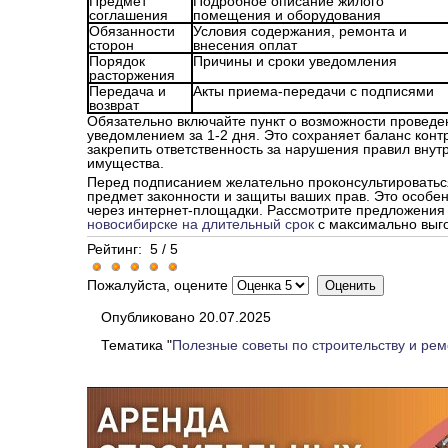
Предмет
Подробное описание жилого
соглашения
помещения и оборудования
Обязанности
Условия содержания, ремонта и
сторон
внесения оплат
Порядок
Причины и сроки уведомления
расторжения
Передача и
Акты приема-передачи с подписями
возврат
Обязательно включайте пункт о возможности провед
уведомлением за 1-2 дня. Это сохраняет баланс конт
закрепить ответственность за нарушения правил вну
имущества.
Перед подписанием желательно проконсультироватьс
предмет законности и защиты ваших прав. Это особе
через интернет-площадки. Рассмотрите предложения
новосибирске на длительный срок
с максимально выг
Рейтинг:
5
/
5
Пожалуйста, оцените
Опубликовано 20.07.2025
Тематика "
Полезные советы по строительству и рем