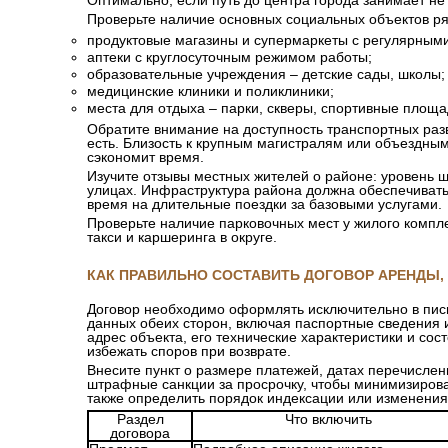
Оптимально, если путь до центра города занимает не 
Проверьте наличие основных социальных объектов р
продуктовые магазины и супермаркеты с регулярными
аптеки с круглосуточным режимом работы;
образовательные учреждения – детские сады, школы;
медицинские клиники и поликлиники;
места для отдыха – парки, скверы, спортивные площа
Обратите внимание на доступность транспортных разв
есть. Близость к крупным магистралям или объездным
сэкономит время.
Изучите отзывы местных жителей о районе: уровень ш
улицах. Инфраструктура района должна обеспечивать
время на длительные поездки за базовыми услугами.
Проверьте наличие парковочных мест у жилого компле
такси и каршеринга в округе.
КАК ПРАВИЛЬНО СОСТАВИТЬ ДОГОВОР АРЕНДЫ,
Договор необходимо оформлять исключительно в пис
данных обеих сторон, включая паспортные сведения 
адрес объекта, его технические характеристики и со
избежать споров при возврате.
Внесите пункт о размере платежей, датах перечислен
штрафные санкции за просрочку, чтобы минимизирова
также определить порядок индексации или изменения
Раздел
Что включить
договора