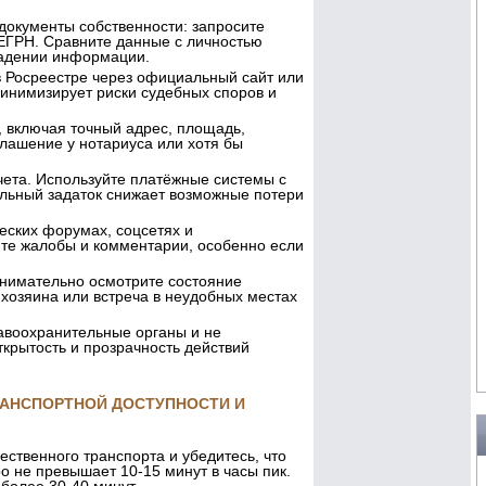
документы собственности: запросите
 ЕГРН. Сравните данные с личностью
впадении информации.
в Росреестре через официальный сайт или
инимизирует риски судебных споров и
 включая точный адрес, площадь,
глашение у нотариуса или хотя бы
чета. Используйте платёжные системы с
льный задаток снижает возможные потери
еских форумах, соцсетях и
те жалобы и комментарии, особенно если
внимательно осмотрите состояние
хозяина или встреча в неудобных местах
авоохранительные органы и не
крытость и прозрачность действий
РАНСПОРТНОЙ ДОСТУПНОСТИ И
ственного транспорта и убедитесь, что
о не превышает 10-15 минут в часы пик.