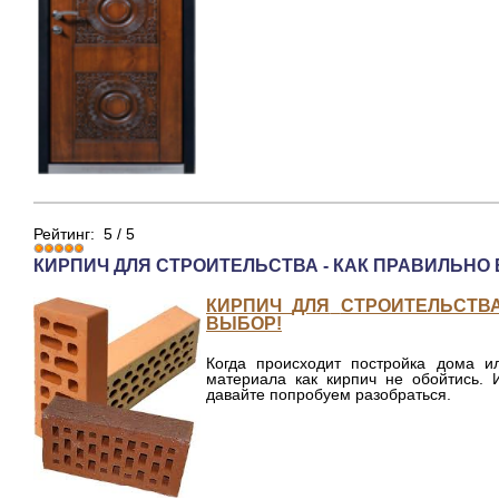
Рейтинг:
5
/
5
КИРПИЧ ДЛЯ СТРОИТЕЛЬСТВА - КАК ПРАВИЛЬНО
К
ИРПИЧ
ДЛЯ
СТРОИТЕЛЬСТВ
ВЫБОР!
Когда
происходит
постройка
дома
и
материала
как
кирпич
не
обойтись
.
давайте
попробуем
разобраться
.