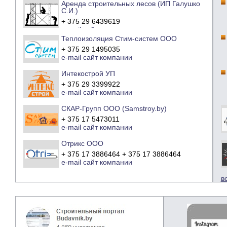
Аренда строительных лесов (ИП Галушко
С.И.)
+ 375 29 6439619
e-mail
сайт компании
Теплоизоляция Стим-систем ООО
+ 375 29 1495035
e-mail
сайт компании
Интекострой УП
+ 375 29 3399922
e-mail
сайт компании
СКАР-Групп ООО (Samstroy.by)
+ 375 17 5473011
e-mail
сайт компании
Отрикс ООО
+ 375 17 3886464 + 375 17 3886464
e-mail
сайт компании
в