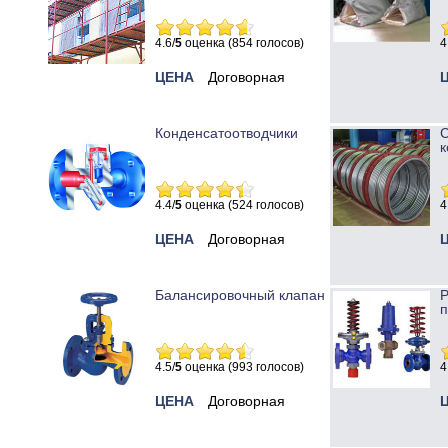
4.6/
5
оценка (854 голосов)
4
ЦЕНА
Договорная
Конденсатоотводчики
к
4.4/
5
оценка (524 голосов)
4
ЦЕНА
Договорная
Балансировочный клапан
Р
п
4.5/
5
оценка (993 голосов)
4
ЦЕНА
Договорная