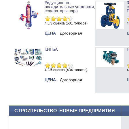
Редукционно-
охладительные установки,
с
сепараторы пара
4.3/
5
оценка (501 голосов)
4
ЦЕНА
Договорная
КИПиА
Н
4.2/
5
оценка (434 голосов)
4
ЦЕНА
Договорная
СТРОИТЕЛЬСТВО: НОВЫЕ ПРЕДПРИЯТИЯ