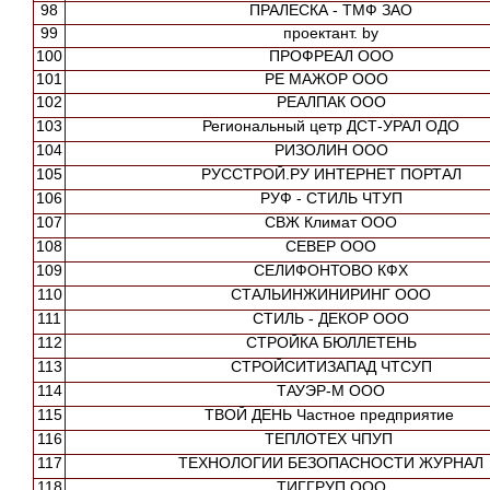
98
ПРАЛЕСКА - ТМФ ЗАО
99
проектант. by
100
ПРОФРЕАЛ ООО
101
РЕ МАЖОР ООО
102
РЕАЛПАК ООО
103
Региональный цетр ДСТ-УРАЛ ОДО
104
РИЗОЛИН ООО
105
РУССТРОЙ.РУ ИНТЕРНЕТ ПОРТАЛ
106
РУФ - СТИЛЬ ЧТУП
107
СВЖ Климат ООО
108
СЕВЕР ООО
109
СЕЛИФОНТОВО КФХ
110
СТАЛЬИНЖИНИРИНГ ООО
111
СТИЛЬ - ДЕКОР ООО
112
СТРОЙКА БЮЛЛЕТЕНЬ
113
СТРОЙСИТИЗАПАД ЧТСУП
114
ТАУЭР-М ООО
115
ТВОЙ ДЕНЬ Частное предприятие
116
ТЕПЛОТЕХ ЧПУП
117
ТЕХНОЛОГИИ БЕЗОПАСНОСТИ ЖУРНАЛ
118
ТИГГРУП ООО