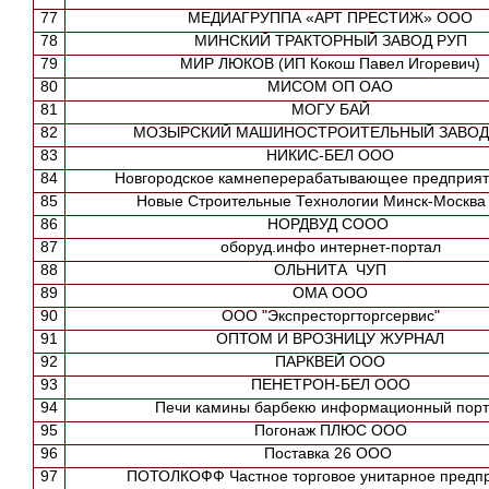
77
МЕДИАГРУППА «АРТ ПРЕСТИЖ» ООО
78
МИНСКИЙ ТРАКТОРНЫЙ ЗАВОД РУП
79
МИР ЛЮКОВ (ИП Кокош Павел Игоревич)
80
МИСОМ ОП ОАО
81
МОГУ БАЙ
82
МОЗЫРСКИЙ МАШИНОСТРОИТЕЛЬНЫЙ ЗАВОД
83
НИКИС-БЕЛ ООО
84
Новгородское камнеперерабатывающее предприя
85
Новые Строительные Технологии Минск-Москв
86
НОРДВУД СООО
87
оборуд.инфо интернет-портал
88
ОЛЬНИТА ЧУП
89
ОМА ООО
90
ООО "Экспресторгторгсервис"
91
ОПТОМ И ВРОЗНИЦУ ЖУРНАЛ
92
ПАРКВЕЙ ООО
93
ПЕНЕТРОН-БЕЛ ООО
94
Печи камины барбекю информационный порт
95
Погонаж ПЛЮС ООО
96
Поставка 26 ООО
97
ПОТОЛКОФФ Частное торговое унитарное предп