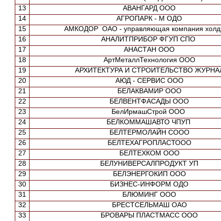
13
АВАНГАРД ООО
14
АГРОПАРК - М ОДО
15
АМКОДОР ОАО - управляющая компания холд
16
АНАЛИТПРИБОР ФГУП СПО
17
АНАСТАН ООО
18
АртМеталлТехнология ООО
19
АРХИТЕКТУРА И СТРОИТЕЛЬСТВО ЖУРНА
20
АЮД - СЕРВИС ООО
21
БЕЛАКВАМИР ООО
22
БЕЛВЕНТФАСАДЫ ООО
23
БелИрмашСтрой ООО
24
БЕЛКОММАШАВТО ЧПУП
25
БЕЛТЕРМОЛАЙН СООО
26
БЕЛТЕХАГРОПЛАСТООО
27
БЕЛТЕХКОМ ООО
28
БЕЛУНИВЕРСАЛПРОДУКТ УП
29
БЕЛЭНЕРГОКИП ООО
30
БИЗНЕС-ИНФОРМ ОДО
31
БЛЮМИНГ ООО
32
БРЕСТСЕЛЬМАШ ОАО
33
БРОВАРЫ ПЛАСТМАСС ООО