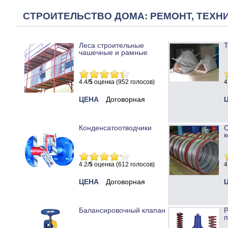
СТРОИТЕЛЬСТВО ДОМА: РЕМОНТ, ТЕХНИ
Леса строительные
Т
чашечные и рамные
4.4/
5
оценка (952 голосов)
4
ЦЕНА
Договорная
Конденсатоотводчики
к
4.2/
5
оценка (612 голосов)
4
ЦЕНА
Договорная
Балансировочный клапан
Р
п