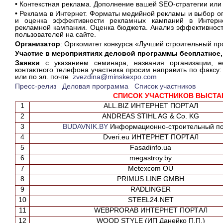
• Контекстная реклама. Дополнение вашей SEO-стратегии или 
• Реклама в Интернет. Форматы медийной рекламы и выбор 
и оценка эффективности рекламных кампаний в Интерн
рекламной кампании. Оценка бюджета. Анализ эффективност
пользователей на сайте.
Организатор
: Оргкомитет конкурса «Лучший строительный пр
Участие в мероприятиях деловой программы бесплатное,
Заявки
с указанием семинара, названия организации, е
контактного телефона участника просим направить по факсу: 
или по эл. почте
zvezdina@minskexpo.com
Пресс-релиз
Деловая программа
Список участников
СПИСОК УЧАСТНИКОВ ВЫСТА
1
ALL.BIZ ИНТЕРНЕТ ПОРТАЛ
2
ANDREAS STIHL AG & Co. KG
3
BUDAVNIK.BY
Информационно-строительный по
4
Dveri.eu ИНТЕРНЕТ ПОРТАЛ
5
Fasadinfo.ua
6
megastroy.by
7
Metexcom OÜ
8
PRIMUS LINE GMBH
9
RÄDLINGER
10
STEEL24.NET
11
WEBPRORAB ИНТЕРНЕТ ПОРТАЛ
12
WOOD STYLE (ИП Данейко П.П.)