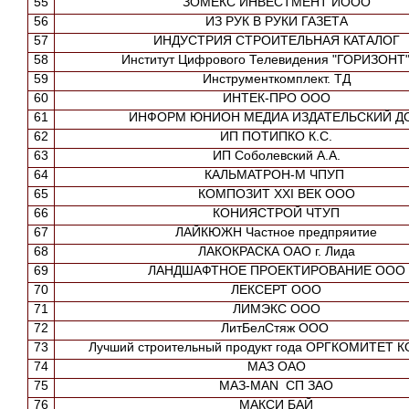
55
ЗОМЕКС ИНВЕСТМЕНТ ИООО
56
ИЗ РУК В РУКИ ГАЗЕТА
57
ИНДУСТРИЯ СТРОИТЕЛЬНАЯ КАТАЛОГ
58
Институт Цифрового Телевидения "ГОРИЗОНТ
59
Инструменткомплект. ТД
60
ИНТЕК-ПРО ООО
61
ИНФОРМ ЮНИОН МЕДИА ИЗДАТЕЛЬСКИЙ Д
62
ИП ПОТИПКО К.С.
63
ИП Соболевский А.А.
64
КАЛЬМАТРОН-М ЧПУП
65
КОМПОЗИТ XXI ВЕК ООО
66
КОНИЯСТРОЙ ЧТУП
67
ЛАЙКЮЖН Частное предпряитие
68
ЛАКОКРАСКА ОАО г. Лида
69
ЛАНДШАФТНОЕ ПРОЕКТИРОВАНИЕ ООО
70
ЛЕКСЕРТ ООО
71
ЛИМЭКС ООО
72
ЛитБелСтяж ООО
73
Лучший строительный продукт года ОРГКОМИТЕТ 
74
МАЗ ОАО
75
МАЗ-MAN СП ЗАО
76
МАКСИ БАЙ