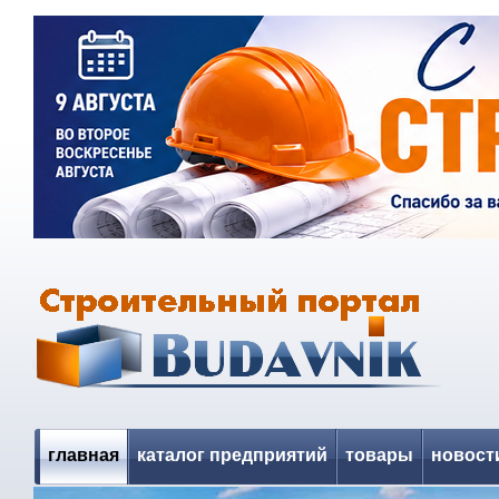
главная
каталог предприятий
товары
новост