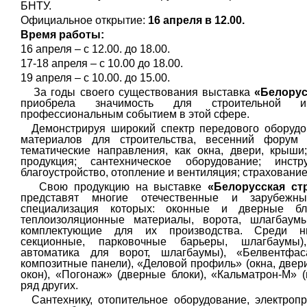
БНТУ.
Официальное открытие:
16 апреля в 12.00.
Время работы:
16 апреля – с 12.00. до 18.00.
17-18 апреля – с 10.00 до 18.00.
19 апреля – с 10.00. до 15.00.
За годы своего существования выставка
«Белорус
приобрела значимость для строительной и
профессиональным событием в этой сфере.
Демонстрируя широкий спектр передового оборудов
материалов для строительства, весенний форум 
тематические направления, как окна, двери, крыш
продукция; сантехническое оборудование; инст
благоустройство, отопление и вентиляция; страхование
Свою продукцию на выставке
«Белорусская ст
представят многие отечественные и зарубежны
специализация которых: оконные и дверные бло
теплоизоляционные материалы, ворота, шлагбаум
комплектующие для их производства. Среди н
секционные, парковочные барьеры, шлагбаумы)
автоматика для ворот, шлагбаумы), «Белвентфас
композитные панели),
«Деловой профиль» (окна, двер
окон), «Погонаж» (дверные блоки), «Кальматрон-М» 
ряд других.
Сантехнику, отопительное оборудование, электроп