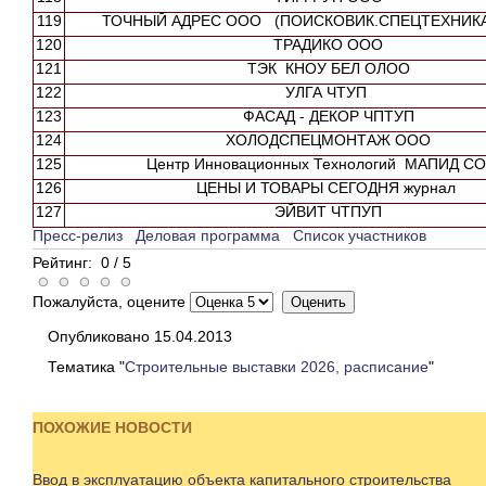
119
ТОЧНЫЙ АДРЕС ООО (ПОИСКОВИК.СПЕЦТЕХНИКА
120
ТРАДИКО ООО
121
ТЭК КНОУ БЕЛ ОЛОО
122
УЛГА ЧТУП
123
ФАСАД - ДЕКОР ЧПТУП
124
ХОЛОДСПЕЦМОНТАЖ ООО
125
Центр Инновационных Технологий МАПИД С
126
ЦЕНЫ И ТОВАРЫ СЕГОДНЯ журнал
127
ЭЙВИТ ЧТПУП
Пресс-релиз
Деловая программа
Список участников
Рейтинг:
0
/
5
Пожалуйста, оцените
Опубликовано 15.04.2013
Тематика "
Строительные выставки 2026, расписание
"
ПОХОЖИЕ НОВОСТИ
Ввод в эксплуатацию объекта капитального строительства