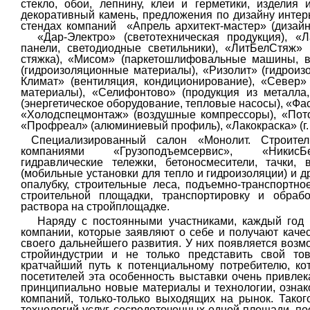
стекло, обои, лепнину, клеи и герметики, изделия 
декоративный камень, предложения по дизайну инте
стендах компаний
«Апрель архитект-мастер» (дизайн
«Дар-Электро» (светотехническая продукция), «
панели, светодиодные светильники), «ЛитБелСтяж» 
стяжка), «Мисом» (паркетошлифовальные машины, в
(гидроизоляционные материалы), «Ризолит» (гидрои
Климат» (вентиляция, кондиционирование), «Север»
материалы), «Селифонтово» (продукция из металла,
(энергетическое оборудование, тепловые насосы), «Фа
«Холодспецмонтаж» (воздушные компрессоры), «Пот
«Профреал» (алюминиевый профиль), «Лакокраска» (г. 
Специализированный салон «Монолит. Строител
компаниями
«Грузоподъемсервис»,
«НикисБ
гидравлические тележки, бетоносмесители, тачки,
(мобильные установки для тепло и гидроизоляции) и д
опалубку, строительные леса, подъемно-транспортно
строительной площадки, транспортировку и обрабо
раствора на стройплощадке.
Наряду с постоянными участниками, каждый год н
компании, которые заявляют о себе и получают каче
своего дальнейшего развития. У них появляется возм
стройиндустрии и не только представить свой то
кратчайший путь к потенциальному потребителю, к
посетителей эта особенность выставки очень привлек
принципиально новые материалы и технологии, ознак
компаний, только-только выходящих на рынок. Таког
технологий услуг, сосредоточенных одной площади, по