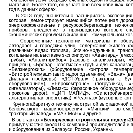
магазине. Более того, он узнает обо всех новинках, к
год в данных сферах.
В 2013 году значительно расширилась экспозици
которая
демонстрирует имеющийся потенциал дорож
энергоэффективные и ресурсосберегающие технолог
приборы, внедрение в производство которых сп
экономических проблем в жилищно - коммунальном хоз
Современные технологии, материалы и оборудо
автодорог и городских улиц, содержания жилого ф
различных видах топлива, блочно-модульные, тран
котельные на выставке экспонируют «Авангард» (емк
трубы), «Аналитприбор» (газовые анализаторы), «
прицепы), «Бровар Пластмасс» (трубы для канализац
«Белэнергокип» (оборудование контроля температ
«Витстройтехмаш» (автогидроподъемники), «Вежа» (в
Диапал» (грейдеры), «ДСТ-Урал» (тракторы с бу
оборудованием), «Еврокомтранс» (погрузчики), «
сигнализаторы), «Лимэкс» (окрасочное оборудование
проколов дорог), «ЦИП МАПИД», «Сипстройэнерго»
альтернативная энергетика), «Реалпак» (мусорные кон
Крупногабаритную технику на отрытой выставочной 
белорусского машиностроения «Минский автомо
тракторный завод», «МАЗ-МАН» и другие.
В выставках
«Белорусская строительная неделя-2
примут участие около100 компаний производителей и
и оборудования из Беларуси, России, Украины.