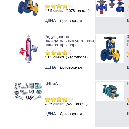
4.3/
5
оценка (1078 голосов)
4
ЦЕНА
Договорная
Редукционно-
охладительные установки,
с
сепараторы пара
4.1/
5
оценка (602 голосов)
4
ЦЕНА
Договорная
КИПиА
Н
4.0/
5
оценка (527 голосов)
4
ЦЕНА
Договорная