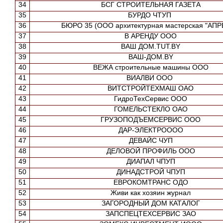
34
БСГ СТРОИТЕЛЬНАЯ ГАЗЕТА
35
БУРДО ЧТУП
36
БЮРО 35 (ООО архитектурная мастерская "АПР
37
В АРЕНДУ ООО
38
ВАШ ДОМ.TUT.BY
39
ВАШ-ДОМ.BY
40
ВЕЖА строительные машины ООО
41
ВИАЛВИ ООО
42
ВИТСТРОЙТЕХМАШ ОАО
43
ГидроТехСервис ООО
44
ГОМЕЛЬСТЕКЛО ОАО
45
ГРУЗОПОДЪЕМСЕРВИС ООО
46
ДАР-ЭЛЕКТРОООО
47
ДЕВАЙС ЧУП
48
ДЕЛОВОЙ ПРОФИЛЬ ООО
49
ДИАПАЛ ЧПУП
50
ДИНАДСТРОЙ ЧПУП
51
ЕВРОКОМТРАНС ОДО
52
Живи как хозяин журнал
53
ЗАГОРОДНЫЙ ДОМ КАТАЛОГ
54
ЗАПСПЕЦТЕХСЕРВИС ЗАО