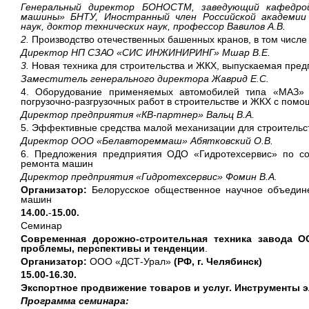
Генеральный директор БОНОСТМ, заведующий кафедр
машины» БНТУ, Иностранный член Российской академи
наук, доктор технических наук, профессор Вавилов А.В.
2.
Производство отечественных башенных кранов, в том числе
Директор НП СЗАО «СИС ИНЖИНИРИНГ» Мшар В.Е.
3.
Новая техника для строительства и ЖКХ, выпускаемая пре
Заместитель генерального директора Жаврид Е.С.
4. Оборудование применяемых автомобилей типа «МАЗ»
погрузочно-разгрузочных работ в строительстве и ЖКХ с пом
Директор предприятия «КВ-партнер» Вальц В.А.
5. Эффективные средства малой механизации для строительс
Директор ООО «Белавтореммаш» Абятковский О.В.
6. Предложения предприятия ОДО «Гидротехсервис» по с
ремонта машин
Директор предприятия «Гидротехсервис» Фомин В.А.
Организатор:
Белорусское общественное научное объедине
машин
14.00.
-
15.00.
Семинар
Современная дорожно-строительная техника завода О
проблемы, перспективы и тенденции
.
Организатор:
ООО «ДСТ-Урал»
(РФ, г. Челябинск)
15.00-16.30.
Экспортное продвижение товаров и услуг. Инструменты 
Программа семинара: